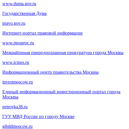
www.duma.gov.ru
Государственная Дума
pravo.gov.ru
Интернет-портал правовой информации
www.mosproc.ru
Межрайонная природоохранная прокуратура города Москвы
www.icmos.ru
Информационный центр правительства Москвы
investmoscow.ru
Единый информационный инвестиционный портал города
Москвы
petrovka38.ru
ГУУ МВД России по городу Москве
gibddmoscow.ru