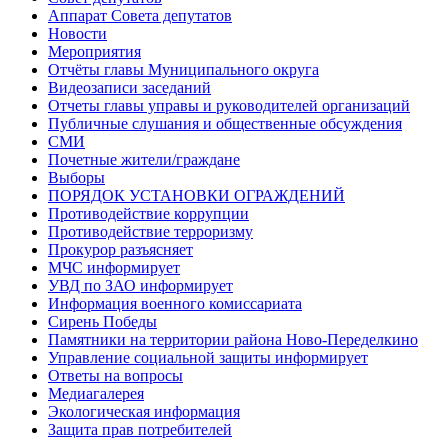
Аппарат Совета депутатов
Новости
Мероприятия
Отчёты главы Муниципального округа
Видеозаписи заседаний
Отчеты главы управы и руководителей организаций
Публичные слушания и общественные обсуждения
СМИ
Почетные жители/граждане
Выборы
ПОРЯДОК УСТАНОВКИ ОГРАЖДЕНИЙ
Противодействие коррупции
Противодействие терроризму
Прокурор разъясняет
МЧС информирует
УВД по ЗАО информирует
Информация военного комиссариата
Сирень Победы
Памятники на территории района Ново-Переделкино
Управление социальной защиты информирует
Ответы на вопросы
Медиагалерея
Экологическая информация
Защита прав потребителей