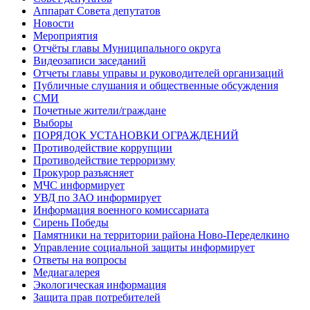
Аппарат Совета депутатов
Новости
Мероприятия
Отчёты главы Муниципального округа
Видеозаписи заседаний
Отчеты главы управы и руководителей организаций
Публичные слушания и общественные обсуждения
СМИ
Почетные жители/граждане
Выборы
ПОРЯДОК УСТАНОВКИ ОГРАЖДЕНИЙ
Противодействие коррупции
Противодействие терроризму
Прокурор разъясняет
МЧС информирует
УВД по ЗАО информирует
Информация военного комиссариата
Сирень Победы
Памятники на территории района Ново-Переделкино
Управление социальной защиты информирует
Ответы на вопросы
Медиагалерея
Экологическая информация
Защита прав потребителей