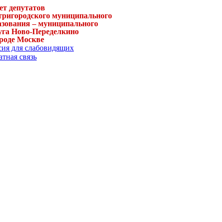
ет депутатов
тригородского муниципального
азования – муниципального
уга Ново-Переделкино
ороде Москве
сия для слабовидящих
тная связь