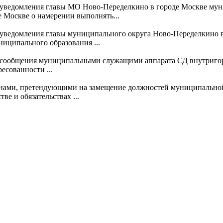
а уведомления главы МО Ново-Переделкино в городе Москве м
 Москве о намерении выполнять...
 уведомления главы муниципального округа Ново-Переделкино в
иципального образования ...
а сообщения муниципальными служащими аппарата СД внутриго
есованности ...
жданами, претендующими на замещение должностей муниципаль
ве и обязательствах ...