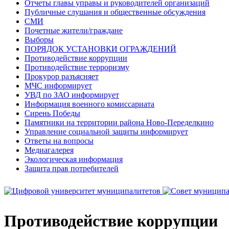
Отчеты главы управы и руководителей организаций
Публичные слушания и общественные обсуждения
СМИ
Почетные жители/граждане
Выборы
ПОРЯДОК УСТАНОВКИ ОГРАЖДЕНИЙ
Противодействие коррупции
Противодействие терроризму
Прокурор разъясняет
МЧС информирует
УВД по ЗАО информирует
Информация военного комиссариата
Сирень Победы
Памятники на территории района Ново-Переделкино
Управление социальной защиты информирует
Ответы на вопросы
Медиагалерея
Экологическая информация
Защита прав потребителей
Противодействие коррупции