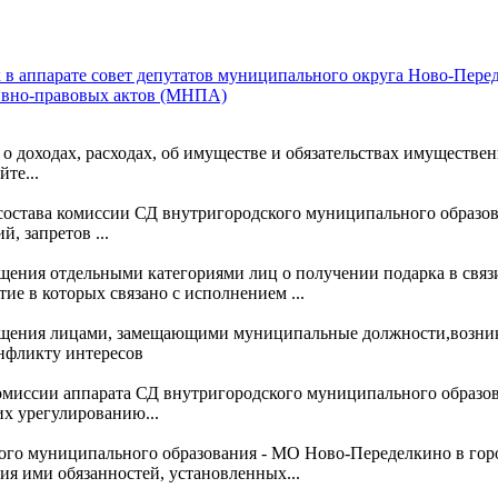
в аппарате совет депутатов муниципального округа Ново-Пере
ивно-правовых актов (МНПА)
о доходах, расходах, об имуществе и обязательствах имуществе
те...
 состава комиссии СД внутригородского муниципального образ
 запретов ...
бщения отдельными категориями лиц о получении подарка в св
е в которых связано с исполнением ...
общения лицами, замещающими муниципальные должности,возни
онфликту интересов
омиссии аппарата СД внутригородского муниципального образо
х урегулированию...
ского муниципального образования - МО Ново-Переделкино в г
я ими обязанностей, установленных...