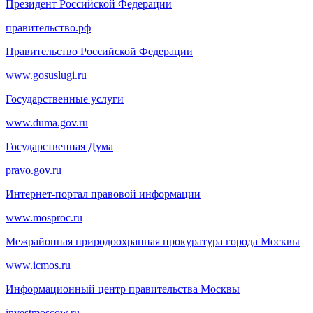
Президент Российской Федерации
правительство.рф
Правительство Российской Федерации
www.gosuslugi.ru
Государственные услуги
www.duma.gov.ru
Государственная Дума
pravo.gov.ru
Интернет-портал правовой информации
www.mosproc.ru
Межрайонная природоохранная прокуратура города Москвы
www.icmos.ru
Информационный центр правительства Москвы
investmoscow.ru