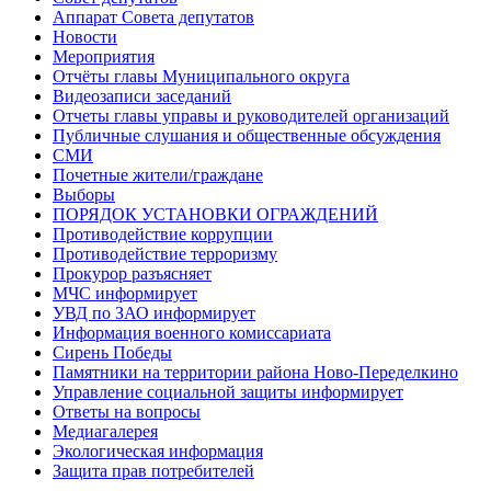
Аппарат Совета депутатов
Новости
Мероприятия
Отчёты главы Муниципального округа
Видеозаписи заседаний
Отчеты главы управы и руководителей организаций
Публичные слушания и общественные обсуждения
СМИ
Почетные жители/граждане
Выборы
ПОРЯДОК УСТАНОВКИ ОГРАЖДЕНИЙ
Противодействие коррупции
Противодействие терроризму
Прокурор разъясняет
МЧС информирует
УВД по ЗАО информирует
Информация военного комиссариата
Сирень Победы
Памятники на территории района Ново-Переделкино
Управление социальной защиты информирует
Ответы на вопросы
Медиагалерея
Экологическая информация
Защита прав потребителей