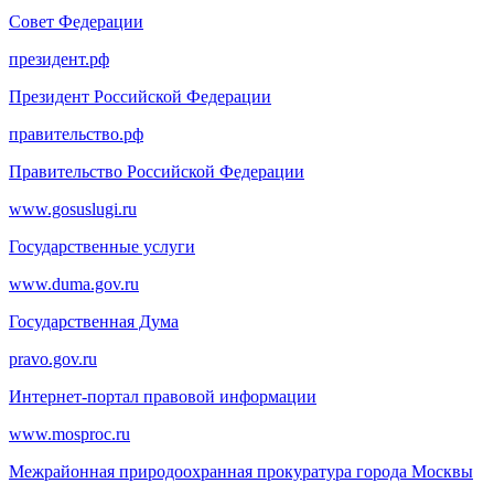
Совет Федерации
президент.рф
Президент Российской Федерации
правительство.рф
Правительство Российской Федерации
www.gosuslugi.ru
Государственные услуги
www.duma.gov.ru
Государственная Дума
pravo.gov.ru
Интернет-портал правовой информации
www.mosproc.ru
Межрайонная природоохранная прокуратура города Москвы