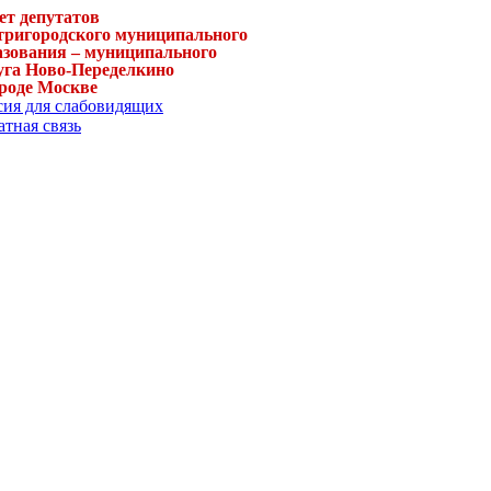
ет депутатов
тригородского муниципального
азования – муниципального
уга Ново-Переделкино
ороде Москве
сия для слабовидящих
тная связь