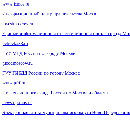
www.icmos.ru
Информационный центр правительства Москвы
investmoscow.ru
Единый информационный инвестиционный портал города Мо
petrovka38.ru
ГУУ МВД России по городу Москве
gibddmoscow.ru
ГУУ ГИБДД России по городу Москве
www.pfrf.ru
ГУ Пенсионного фонда России по Москве и области
news.np-mos.ru
Электронная газета муниципального округа Ново-Переделкин