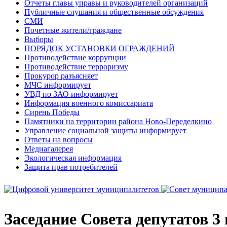
Отчеты главы управы и руководителей организаций
Публичные слушания и общественные обсуждения
СМИ
Почетные жители/граждане
Выборы
ПОРЯДОК УСТАНОВКИ ОГРАЖДЕНИЙ
Противодействие коррупции
Противодействие терроризму
Прокурор разъясняет
МЧС информирует
УВД по ЗАО информирует
Информация военного комиссариата
Сирень Победы
Памятники на территории района Ново-Переделкино
Управление социальной защиты информирует
Ответы на вопросы
Медиагалерея
Экологическая информация
Защита прав потребителей
Заседание Совета депутатов 3 