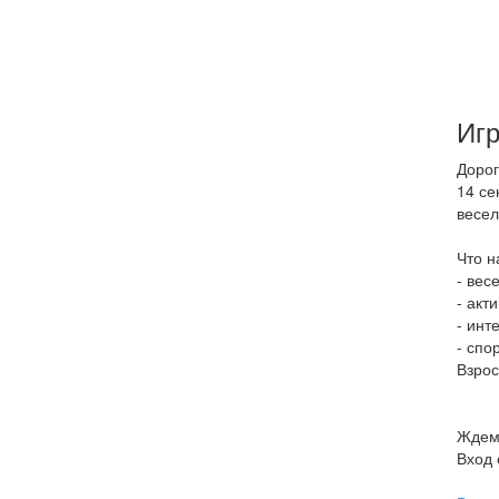
Игр
Дорог
14 се
весел
Что н
- вес
- акт
- инт
- спо
Взрос
Ждем 
Вход 