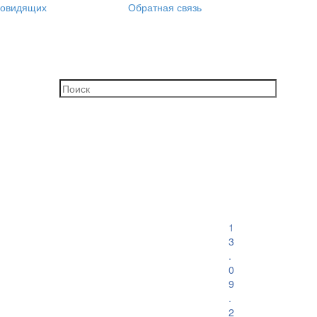
бовидящих
Обратная связь
1
3
.
0
9
.
2