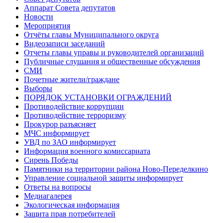
Аппарат Совета депутатов
Новости
Мероприятия
Отчёты главы Муниципального округа
Видеозаписи заседаний
Отчеты главы управы и руководителей организаций
Публичные слушания и общественные обсуждения
СМИ
Почетные жители/граждане
Выборы
ПОРЯДОК УСТАНОВКИ ОГРАЖДЕНИЙ
Противодействие коррупции
Противодействие терроризму
Прокурор разъясняет
МЧС информирует
УВД по ЗАО информирует
Информация военного комиссариата
Сирень Победы
Памятники на территории района Ново-Переделкино
Управление социальной защиты информирует
Ответы на вопросы
Медиагалерея
Экологическая информация
Защита прав потребителей