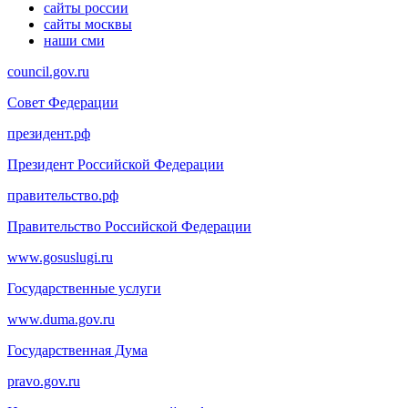
сайты россии
сайты москвы
наши сми
council.gov.ru
Совет Федерации
президент.рф
Президент Российской Федерации
правительство.рф
Правительство Российской Федерации
www.gosuslugi.ru
Государственные услуги
www.duma.gov.ru
Государственная Дума
pravo.gov.ru