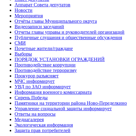
Аппарат Совета депутатов
Новости
Мероприятия
Отчёты главы Муниципального округа
Видеозаписи заседаний
Отчеты главы управы и руководителей организаций
Публичные слушания и общественные обсуждения
СМИ
Почетные жители/граждане
Выборы
ПОРЯДОК УСТАНОВКИ ОГРАЖДЕНИЙ
Противодействие коррупции
Противодействие терроризму
Прокурор разъясняет
МЧС информирует
УВД по ЗАО информирует
Информация военного комиссариата
Сирень Победы
Памятники на территории района Ново-Переделкино
Управление социальной защиты информирует
Ответы на вопросы
Медиагалерея
Экологическая информация
Защита прав потребителей