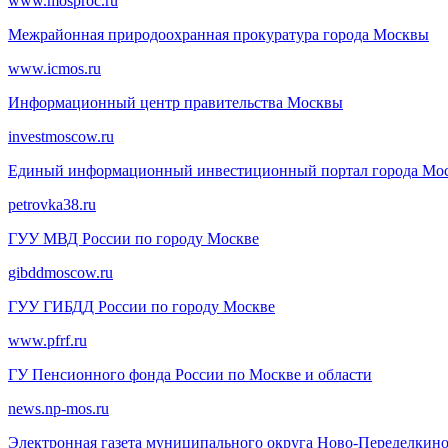
www.mosproc.ru
Межрайонная природоохранная прокуратура города Москвы
www.icmos.ru
Информационный центр правительства Москвы
investmoscow.ru
Единый информационный инвестиционный портал города Мо
petrovka38.ru
ГУУ МВД России по городу Москве
gibddmoscow.ru
ГУУ ГИБДД России по городу Москве
www.pfrf.ru
ГУ Пенсионного фонда России по Москве и области
news.np-mos.ru
Электронная газета муниципального округа Ново-Переделкин