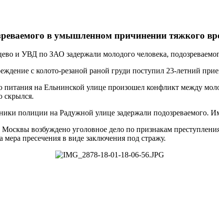
зреваемого в умышленном причинении тяжкого вр
во и УВД по ЗАО задержали молодого человека, подозреваемог
еждение с колото-резаной раной груди поступил 23-летний прие
о питания на Ельнинской улице произошел конфликт между моло
о скрылся.
ики полиции на Радужной улице задержали подозреваемого. Им 
 Москвы возбуждено уголовное дело по признакам преступлени
 мера пресечения в виде заключения под стражу.