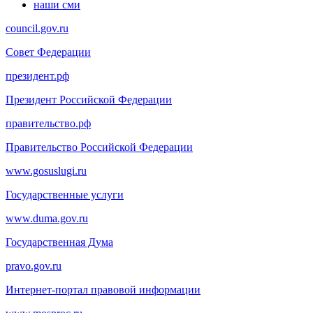
наши сми
council.gov.ru
Совет Федерации
президент.рф
Президент Российской Федерации
правительство.рф
Правительство Российской Федерации
www.gosuslugi.ru
Государственные услуги
www.duma.gov.ru
Государственная Дума
pravo.gov.ru
Интернет-портал правовой информации