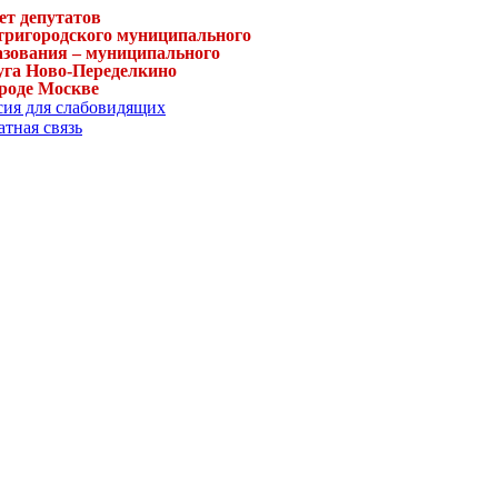
ет депутатов
тригородского муниципального
азования – муниципального
уга Ново-Переделкино
ороде Москве
сия для слабовидящих
тная связь