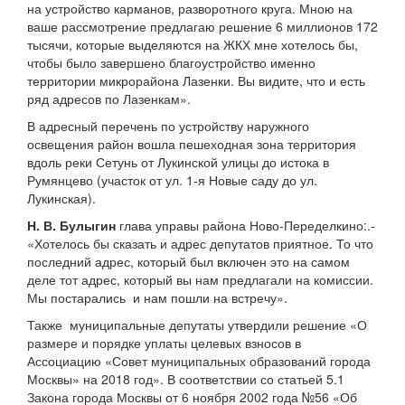
на устройство карманов, разворотного круга. Мною на
ваше рассмотрение предлагаю решение 6 миллионов 172
тысячи, которые выделяются на ЖКХ мне хотелось бы,
чтобы было завершено благоустройство именно
территории микрорайона Лазенки. Вы видите, что и есть
ряд адресов по Лазенкам».
В адресный перечень по устройству наружного
освещения район вошла пешеходная зона территория
вдоль реки Сетунь от Лукинской улицы до истока в
Румянцево (участок от ул. 1-я Новые саду до ул.
Лукинская).
Н. В. Булыгин
глава управы района Ново-Переделкино:.-
«Хотелось бы сказать и адрес депутатов приятное. То что
последний адрес, который был включен это на самом
деле тот адрес, который вы нам предлагали на комиссии.
Мы постарались и нам пошли на встречу».
Также муниципальные депутаты утвердили решение «О
размере и порядке уплаты целевых взносов в
Ассоциацию «Совет муниципальных образований города
Москвы» на 2018 год». В соответствии со статьей 5.1
Закона города Москвы от 6 ноября 2002 года №56 «Об