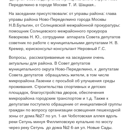
Переделкино в городе Москве Т. И. Шацкая..
На заседании присутствовали: от управы района: глава
управы района Ново-Переделкино города Москвы
Н.В.Булыгин, от Солнцевской межрайонной прокуратуры:
помощник Солнцевского межрайонного прокурора
Кеворкова Н. Ю., сотрудники аппарата Совета депутатов
советник по работе с муниципальными депутатами Н. В.
Кремер, юрисконсульт-консультант Неровный Г.С.
Вопросы, рассматриваемые на заседании очень
актуальны для района. В Совет депутатов
муниципального округа Ново-Переделкино, к депутатам
Совета депутатов обращались жители, в том числе
микрорайона Лазенки с просьбой об улучшения среды
проживания. Строительства спортивных и детских
площадок, благоустройства дворов, обеспечения
микрорайона городским транспортом и т.д. Также к
депутатам поступило обращение от инициативной группы
граждан по вопросу организации освещения пешеходной
зоны от дома №27 по ул. 1-ая Чоботовская аллея вдоль
реки Сетунь минуя Филлиповскую купальню по мосту
через реку Сетунь до дома №2 6-ая ул. Новые Сады.