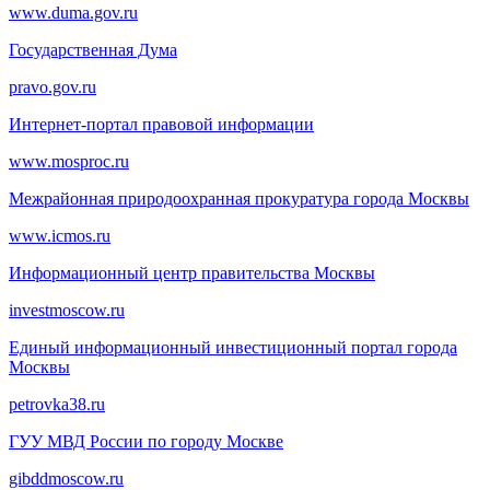
www.duma.gov.ru
Государственная Дума
pravo.gov.ru
Интернет-портал правовой информации
www.mosproc.ru
Межрайонная природоохранная прокуратура города Москвы
www.icmos.ru
Информационный центр правительства Москвы
investmoscow.ru
Единый информационный инвестиционный портал города
Москвы
petrovka38.ru
ГУУ МВД России по городу Москве
gibddmoscow.ru