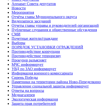
Аппарат Совета депутатов
Новости
Мероприятия
Отчёты главы Муниципального округа
Видеозаписи заседаний
Отчеты главы управы и руководителей организаций
Публичные слушания и общественные обсуждения
СМИ
Почетные жители/граждане
Выборы
ПОРЯДОК УСТАНОВКИ ОГРАЖДЕНИЙ
Противодействие коррупции
Противодействие терроризму
Прокурор разъясняет
МЧС информирует
УВД по ЗАО информирует
Информация военного комиссариата
Сирень Победы
Памятники на территории района Ново-Переделкино
Управление социальной защиты информирует
Ответы на вопросы
Медиагалерея
Экологическая информация
Защита прав потребителей