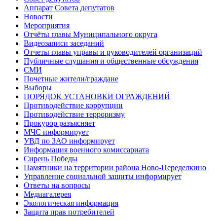
Аппарат Совета депутатов
Новости
Мероприятия
Отчёты главы Муниципального округа
Видеозаписи заседаний
Отчеты главы управы и руководителей организаций
Публичные слушания и общественные обсуждения
СМИ
Почетные жители/граждане
Выборы
ПОРЯДОК УСТАНОВКИ ОГРАЖДЕНИЙ
Противодействие коррупции
Противодействие терроризму
Прокурор разъясняет
МЧС информирует
УВД по ЗАО информирует
Информация военного комиссариата
Сирень Победы
Памятники на территории района Ново-Переделкино
Управление социальной защиты информирует
Ответы на вопросы
Медиагалерея
Экологическая информация
Защита прав потребителей