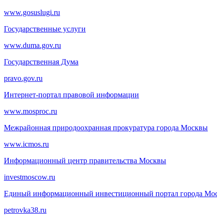
www.gosuslugi.ru
Государственные услуги
www.duma.gov.ru
Государственная Дума
pravo.gov.ru
Интернет-портал правовой информации
www.mosproc.ru
Межрайонная природоохранная прокуратура города Москвы
www.icmos.ru
Информационный центр правительства Москвы
investmoscow.ru
Единый информационный инвестиционный портал города Мо
petrovka38.ru