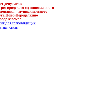
ет депутатов
тригородского муниципального
азования – муниципального
уга Ново-Переделкино
ороде Москве
сия для слабовидящих
тная связь