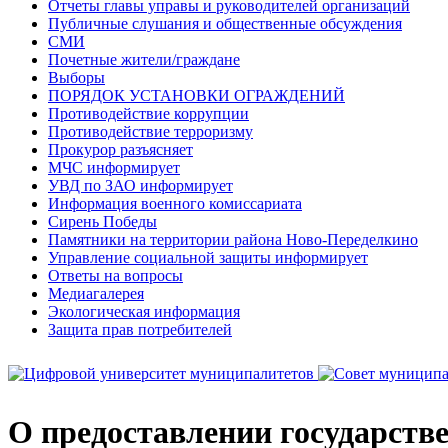
Отчеты главы управы и руководителей организаций
Публичные слушания и общественные обсуждения
СМИ
Почетные жители/граждане
Выборы
ПОРЯДОК УСТАНОВКИ ОГРАЖДЕНИЙ
Противодействие коррупции
Противодействие терроризму
Прокурор разъясняет
МЧС информирует
УВД по ЗАО информирует
Информация военного комиссариата
Сирень Победы
Памятники на территории района Ново-Переделкино
Управление социальной защиты информирует
Ответы на вопросы
Медиагалерея
Экологическая информация
Защита прав потребителей
О предоставлении государств