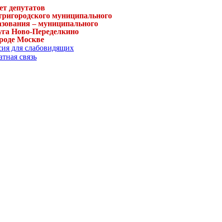
ет депутатов
тригородского муниципального
азования – муниципального
уга Ново-Переделкино
ороде Москве
сия для слабовидящих
тная связь