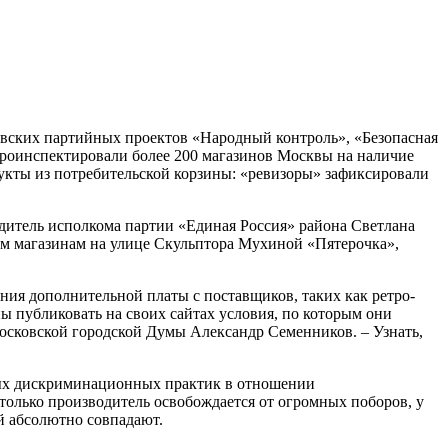
ковских партийных проектов «Народный контроль», «Безопасная
 проинспектировали более 200 магазинов Москвы на наличие
дукты из потребительской корзины: «ревизоры» зафиксировали
дитель исполкома партии «Единая Россия» района Светлана
м магазинам на улице Скульптора Мухиной «Пятерочка»,
ния дополнительной платы с поставщиков, таких как ретро-
ны публиковать на своих сайтах условия, по которым они
Московской городской Думы Александр Семенников. – Узнать,
овых дискриминационных практик в отношении
только производитель освобождается от огромных поборов, у
й абсолютно совпадают.