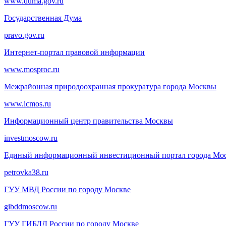
www.duma.gov.ru
Государственная Дума
pravo.gov.ru
Интернет-портал правовой информации
www.mosproc.ru
Межрайонная природоохранная прокуратура города Москвы
www.icmos.ru
Информационный центр правительства Москвы
investmoscow.ru
Единый информационный инвестиционный портал города Мо
petrovka38.ru
ГУУ МВД России по городу Москве
gibddmoscow.ru
ГУУ ГИБДД России по городу Москве