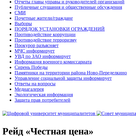
Отчеты главы управы и руководителей организаций
Публичные слушания и общественные обсуждения
СМИ
Почетные жители/граждане
Выборы
ПОРЯДОК УСТАНОВКИ ОГРАЖДЕНИЙ
Противодействие коррупции
Противодействие терроризму
Прокурор разъясняет
МЧС информирует
УВД по ЗАО информирует
Информация военного комиссариата
Сирень Победы
Памятники на территории района Ново-Переделкино
Управление социальной защиты информирует
Ответы на вопросы
Медиагалерея
Экологическая информация
Защита прав потребителей
Рейд «Честная цена»