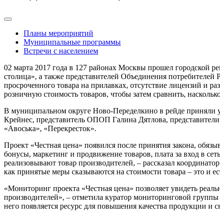
Планы мероприятий
Муниципальные программы
Встречи с населением
02 марта 2017 года в 127 районах Москвы прошел городской ре
столица», а также представителей Объединения потребителей 
просроченного товара на прилавках, отсутствие лицензий и р
розничную стоимость товаров, чтобы затем сравнить, насколько
В муниципальном округе Ново-Переделкино в рейде приняли у
Крейнес, представитель ОПОП Галина Дятлова, представители
«Авоська», «Перекресток».
Проект «Честная цена» появился после принятия закона, обязы
бонусы, маркетинг и продвижение товаров, плата за вход в сет
реализовывают товар производителей, – рассказал координато
как принятые меры сказываются на стоимости товара – это и ест
«Мониторинг проекта «Честная цена» позволяет увидеть реал
производителей», – отметила куратор мониторинговой группы п
него появляется ресурс для повышения качества продукции и 