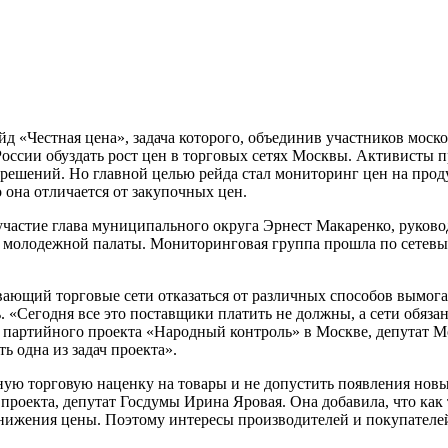
йд «Честная цена», задача которого, объединив участников мос
России обуздать рост цен в торговых сетях Москвы. Активисты
азрешений. Но главной целью рейда стал мониторинг цен на про
 она отличается от закупочных цен.
частие глава муниципального округа Эрнест Макаренко, руково
 молодежной палаты. Мониторинговая группа прошла по сетевы
вающий торговые сети отказаться от различных способов вымога
ь. «Сегодня все это поставщики платить не должны, а сети обяза
р партийного проекта «Народный контроль» в Москве, депутат 
ь одна из задач проекта».
ьную торговую наценку на товары и не допустить появления н
роекта, депутат Госдумы Ирина Яровая. Она добавила, что как 
снижения цены. Поэтому интересы производителей и покупателе