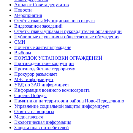
Аппарат Совета депутатов
Новости
Мероприятия
Отчёты главы Муниципального округа
Видеозаписи заседаний
Отчеты главы управы и руководителей организаций
Публичные слушания и общественные обсуждения
СМИ
Почетные жители/граждане
Выборы
ПОРЯДОК УСТАНОВКИ ОГРАЖДЕНИЙ
Противодействие коррупции
Противодействие терроризму
Прокурор разъясняет
МЧС информирует
УВД по ЗАО информирует
Информация военного комиссариата
Сирень Победы
Памятники на территории района Ново-Переделкино
Управление социальной защиты информирует
Ответы на вопросы
Медиагалерея
Экологическая информация
Защита прав потребителей