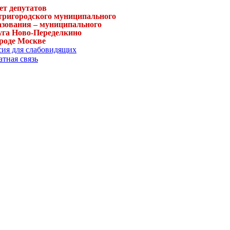
ет депутатов
тригородского муниципального
азования – муниципального
уга Ново-Переделкино
ороде Москве
сия для слабовидящих
тная связь