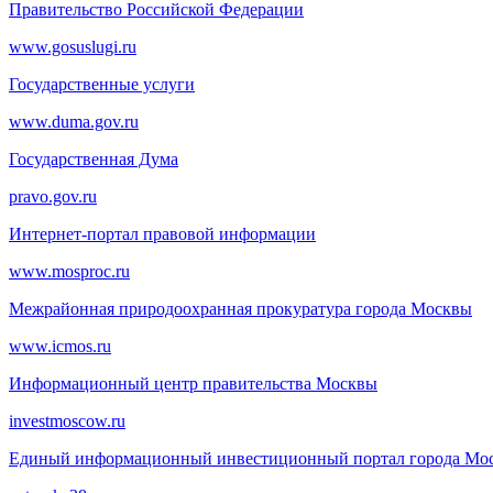
Правительство Российской Федерации
www.gosuslugi.ru
Государственные услуги
www.duma.gov.ru
Государственная Дума
pravo.gov.ru
Интернет-портал правовой информации
www.mosproc.ru
Межрайонная природоохранная прокуратура города Москвы
www.icmos.ru
Информационный центр правительства Москвы
investmoscow.ru
Единый информационный инвестиционный портал города Мо