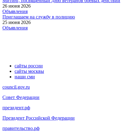
Митинг, посвященный Дню ветеранов боевых действий
26 июня 2026
Объявления
Приглашаем на службу в полицию
25 июня 2026
Объявления
сайты россии
сайты москвы
наши сми
council.gov.ru
Совет Федерации
президент.рф
Президент Российской Федерации
правительство.рф