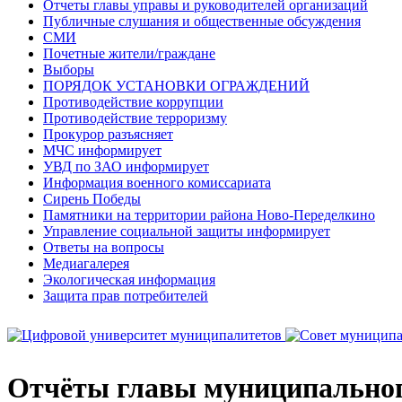
Отчеты главы управы и руководителей организаций
Публичные слушания и общественные обсуждения
СМИ
Почетные жители/граждане
Выборы
ПОРЯДОК УСТАНОВКИ ОГРАЖДЕНИЙ
Противодействие коррупции
Противодействие терроризму
Прокурор разъясняет
МЧС информирует
УВД по ЗАО информирует
Информация военного комиссариата
Сирень Победы
Памятники на территории района Ново-Переделкино
Управление социальной защиты информирует
Ответы на вопросы
Медиагалерея
Экологическая информация
Защита прав потребителей
Отчёты главы муниципальног