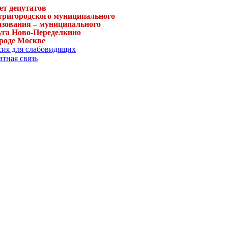
ет депутатов
тригородского муниципального
азования – муниципального
уга Ново-Переделкино
ороде Москве
сия для слабовидящих
тная связь