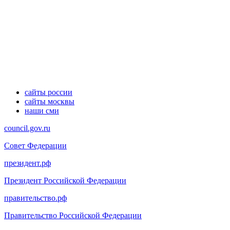
сайты россии
сайты москвы
наши сми
council.gov.ru
Совет Федерации
президент.рф
Президент Российской Федерации
правительство.рф
Правительство Российской Федерации