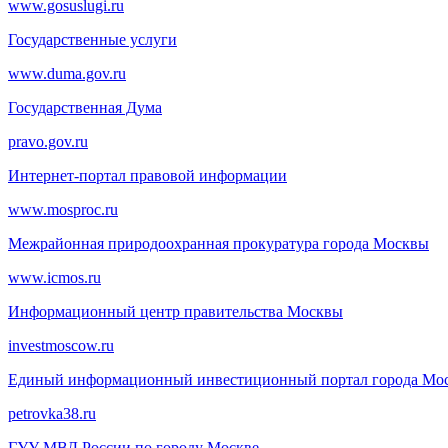
www.gosuslugi.ru
Государственные услуги
www.duma.gov.ru
Государственная Дума
pravo.gov.ru
Интернет-портал правовой информации
www.mosproc.ru
Межрайонная природоохранная прокуратура города Москвы
www.icmos.ru
Информационный центр правительства Москвы
investmoscow.ru
Единый информационный инвестиционный портал города Мо
petrovka38.ru
ГУУ МВД России по городу Москве