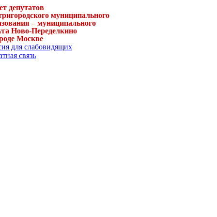
ет депутатов
тригородского муниципального
азования – муниципального
уга Ново-Переделкино
ороде Москве
сия для слабовидящих
тная связь