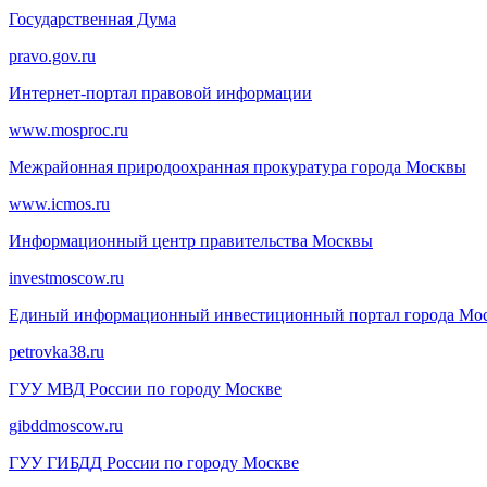
Государственная Дума
pravo.gov.ru
Интернет-портал правовой информации
www.mosproc.ru
Межрайонная природоохранная прокуратура города Москвы
www.icmos.ru
Информационный центр правительства Москвы
investmoscow.ru
Единый информационный инвестиционный портал города Мо
petrovka38.ru
ГУУ МВД России по городу Москве
gibddmoscow.ru
ГУУ ГИБДД России по городу Москве