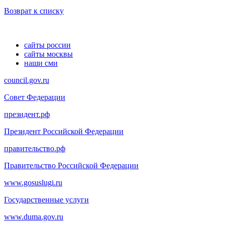
Возврат к списку
сайты россии
сайты москвы
наши сми
council.gov.ru
Совет Федерации
президент.рф
Президент Российской Федерации
правительство.рф
Правительство Российской Федерации
www.gosuslugi.ru
Государственные услуги
www.duma.gov.ru