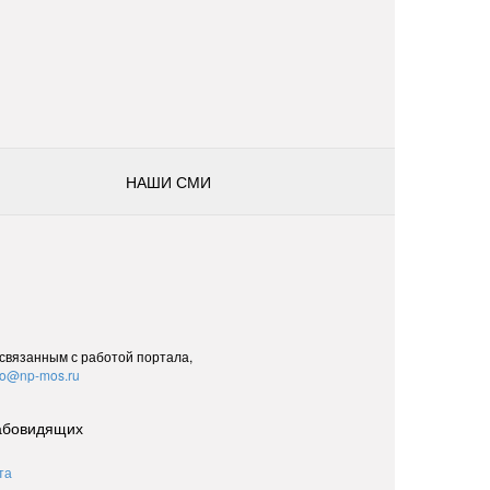
НАШИ СМИ
 связанным с работой портала,
fo@np-mos.ru
абовидящих
та