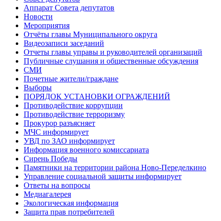
Аппарат Совета депутатов
Новости
Мероприятия
Отчёты главы Муниципального округа
Видеозаписи заседаний
Отчеты главы управы и руководителей организаций
Публичные слушания и общественные обсуждения
СМИ
Почетные жители/граждане
Выборы
ПОРЯДОК УСТАНОВКИ ОГРАЖДЕНИЙ
Противодействие коррупции
Противодействие терроризму
Прокурор разъясняет
МЧС информирует
УВД по ЗАО информирует
Информация военного комиссариата
Сирень Победы
Памятники на территории района Ново-Переделкино
Управление социальной защиты информирует
Ответы на вопросы
Медиагалерея
Экологическая информация
Защита прав потребителей