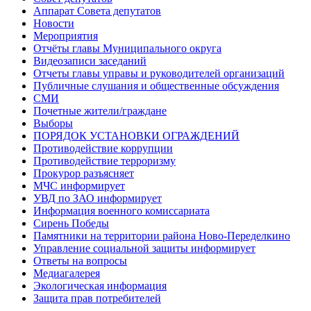
Аппарат Совета депутатов
Новости
Мероприятия
Отчёты главы Муниципального округа
Видеозаписи заседаний
Отчеты главы управы и руководителей организаций
Публичные слушания и общественные обсуждения
СМИ
Почетные жители/граждане
Выборы
ПОРЯДОК УСТАНОВКИ ОГРАЖДЕНИЙ
Противодействие коррупции
Противодействие терроризму
Прокурор разъясняет
МЧС информирует
УВД по ЗАО информирует
Информация военного комиссариата
Сирень Победы
Памятники на территории района Ново-Переделкино
Управление социальной защиты информирует
Ответы на вопросы
Медиагалерея
Экологическая информация
Защита прав потребителей