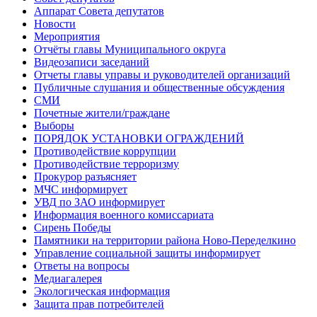
Аппарат Совета депутатов
Новости
Мероприятия
Отчёты главы Муниципального округа
Видеозаписи заседаний
Отчеты главы управы и руководителей организаций
Публичные слушания и общественные обсуждения
СМИ
Почетные жители/граждане
Выборы
ПОРЯДОК УСТАНОВКИ ОГРАЖДЕНИЙ
Противодействие коррупции
Противодействие терроризму
Прокурор разъясняет
МЧС информирует
УВД по ЗАО информирует
Информация военного комиссариата
Сирень Победы
Памятники на территории района Ново-Переделкино
Управление социальной защиты информирует
Ответы на вопросы
Медиагалерея
Экологическая информация
Защита прав потребителей