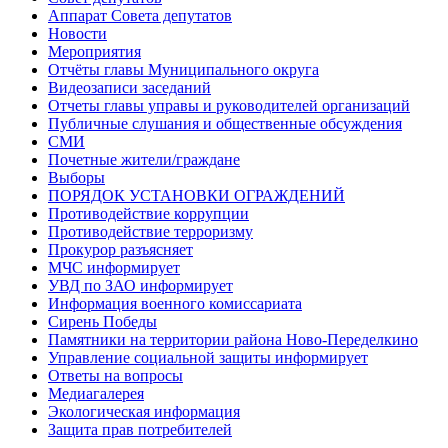
Аппарат Совета депутатов
Новости
Мероприятия
Отчёты главы Муниципального округа
Видеозаписи заседаний
Отчеты главы управы и руководителей организаций
Публичные слушания и общественные обсуждения
СМИ
Почетные жители/граждане
Выборы
ПОРЯДОК УСТАНОВКИ ОГРАЖДЕНИЙ
Противодействие коррупции
Противодействие терроризму
Прокурор разъясняет
МЧС информирует
УВД по ЗАО информирует
Информация военного комиссариата
Сирень Победы
Памятники на территории района Ново-Переделкино
Управление социальной защиты информирует
Ответы на вопросы
Медиагалерея
Экологическая информация
Защита прав потребителей