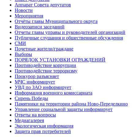
Аппарат Совета депутатов
Новости
Мероприятия
Отчёты главы Муниципального округа
Видеозаписи заседаний
Отчеты главы управы и руководителей организаций
Публичные слушания и общественные обсуждения
СМИ
Почетные жители/граждане
Выборы
ПОРЯДОК УСТАНОВКИ ОГРАЖДЕНИЙ
Противодействие коррупции
Противодействие терроризму
Прокурор разъясняет
МЧС информирует
УВД по ЗАО информирует
Информация военного комиссариата
Сирень Победы
Памятники на территории района Ново-Переделкино
Управление социальной защиты информирует
Ответы на вопросы
Медиагалерея
Экологическая информация
Защита прав потребителей