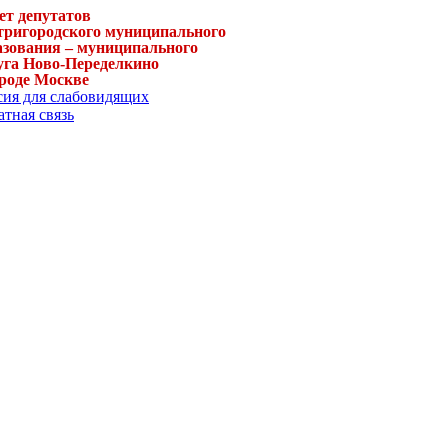
ет депутатов
тригородского муниципального
азования – муниципального
уга Ново-Переделкино
ороде Москве
сия для слабовидящих
тная связь