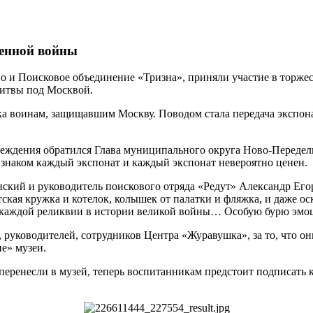
венной войны
ино и Поисковое объединение «Тризна», приняли участие в то
 Битвы под Москвой.
ика воинам, защищавшим Москву. Поводом стала передача экспо
еждения обратился Глава муниципального округа Ново-Передел
 знаком каждый экспонат и каждый экспонат невероятно ценен.
ский и руководитель поискового отряда «Редут» Александр Его
кая кружка и котелок, колышек от палатки и фляжка, и даже оско
 каждой реликвии в истории великой войны… Особую бурю эмоц
руководителей, сотрудников Центра «Журавушка», за то, что он
е» музеи.
еренесли в музей, теперь воспитанникам предстоит подписать к