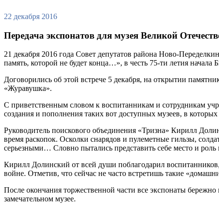
22 декабря 2016
Передача экспонатов для музея Великой Отечест
21 декабря 2016 года Совет депутатов района Ново-Переделк
память, которой не будет конца…», в честь 75-ти летия начала
Договорились об этой встрече 5 декабря, на открытии памятн
«Журавушка».
С приветственным словом к воспитанникам и сотрудникам учр
создания и пополнения таких вот доступных музеев, в которых
Руководитель поискового объединения «Тризна» Кирилл Долин
время раскопок. Осколки снарядов и пулеметные гильзы, солдатс
серьезными… Словно пытались представить себе место и роль
Кирилл Долинский от всей души поблагодарил воспитанников, 
войне. Отметив, что сейчас не часто встретишь такие «домашни
После окончания торжественной части все экспонаты бережно п
замечательном музее.