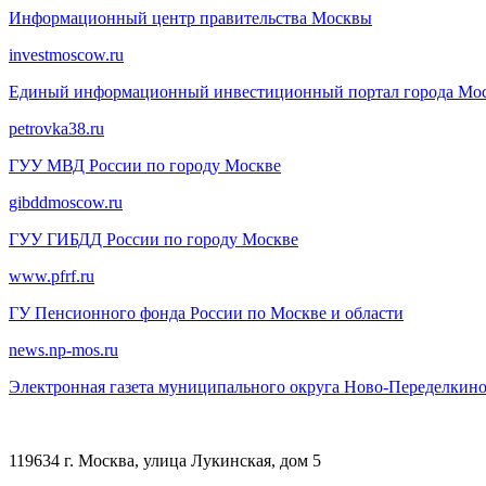
Информационный центр правительства Москвы
investmoscow.ru
Единый информационный инвестиционный портал города Мо
petrovka38.ru
ГУУ МВД России по городу Москве
gibddmoscow.ru
ГУУ ГИБДД России по городу Москве
www.pfrf.ru
ГУ Пенсионного фонда России по Москве и области
news.np-mos.ru
Электронная газета муниципального округа Ново-Переделкин
119634 г. Москва, улица Лукинская, дом 5