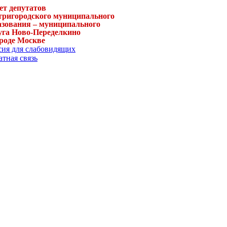
ет депутатов
тригородского муниципального
азования – муниципального
уга Ново-Переделкино
ороде Москве
сия для слабовидящих
тная связь