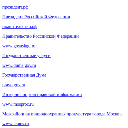
президент.рф
Президент Российской Федерации
правительство.рф
Правительство Российской Федерации
www.gosuslugi.ru
Государственные услуги
www.duma.gov.ru
Государственная Дума
pravo.gov.ru
Интернет-портал правовой информации
www.mosproc.ru
Межрайонная природоохранная прокуратура города Москвы
www.icmos.ru