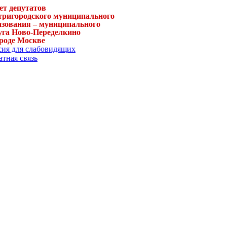
ет депутатов
тригородского муниципального
азования – муниципального
уга Ново-Переделкино
ороде Москве
сия для слабовидящих
тная связь