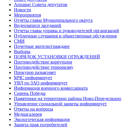
Аппарат Совета депутатов
Новости
Мероприятия
Отчёты главы Муниципального округа
Видеозаписи заседаний
Отчеты главы управы и руководителей организаций
Публичные слушания и общественные обсуждения
СМИ
Почетные жители/граждане
Выборы
ПОРЯДОК УСТАНОВКИ ОГРАЖДЕНИЙ
Противодействие коррупции
Противодействие терроризму
Прокурор разъясняет
МЧС информирует
УВД по ЗАО информирует
Информация военного комиссариата
Сирень Победы
Памятники на территории района Ново-Переделкино
Управление социальной защиты информирует
Ответы на вопросы
Медиагалерея
Экологическая информация
Защита прав потребителей