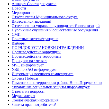
Аппарат Совета депутатов
Новости
Мероприятия
Отчёты главы Муниципального округа
Видеозаписи заседаний
Отчеты главы управы и руководителей организаций
Публичные слушания и общественные обсуждения
СМИ
Почетные жители/граждане
Выборы
ПОРЯДОК УСТАНОВКИ ОГРАЖДЕНИЙ
Противодействие коррупции
Противодействие терроризму
Прокурор разъясняет
МЧС информирует
УВД по ЗАО информирует
Информация военного комиссариата
Сирень Победы
Памятники на территории района Ново-Переделкино
Управление социальной защиты информирует
Ответы на вопросы
Медиагалерея
Экологическая информация
Защита прав потребителей