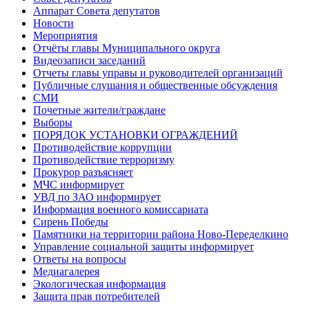
Аппарат Совета депутатов
Новости
Мероприятия
Отчёты главы Муниципального округа
Видеозаписи заседаний
Отчеты главы управы и руководителей организаций
Публичные слушания и общественные обсуждения
СМИ
Почетные жители/граждане
Выборы
ПОРЯДОК УСТАНОВКИ ОГРАЖДЕНИЙ
Противодействие коррупции
Противодействие терроризму
Прокурор разъясняет
МЧС информирует
УВД по ЗАО информирует
Информация военного комиссариата
Сирень Победы
Памятники на территории района Ново-Переделкино
Управление социальной защиты информирует
Ответы на вопросы
Медиагалерея
Экологическая информация
Защита прав потребителей