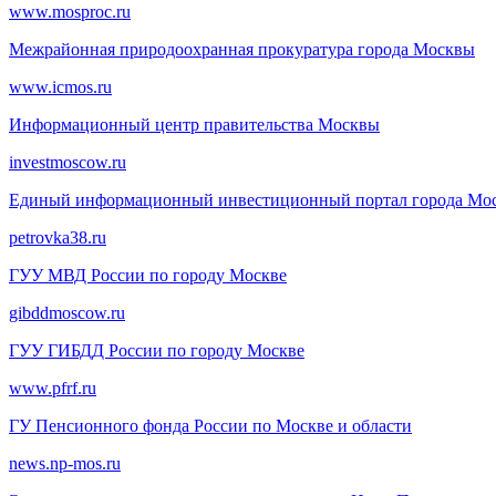
www.mosproc.ru
Межрайонная природоохранная прокуратура города Москвы
www.icmos.ru
Информационный центр правительства Москвы
investmoscow.ru
Единый информационный инвестиционный портал города Мо
petrovka38.ru
ГУУ МВД России по городу Москве
gibddmoscow.ru
ГУУ ГИБДД России по городу Москве
www.pfrf.ru
ГУ Пенсионного фонда России по Москве и области
news.np-mos.ru