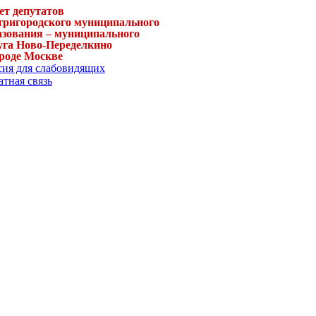
ет депутатов
тригородского муниципального
азования – муниципального
уга Ново-Переделкино
ороде Москве
сия для слабовидящих
тная связь