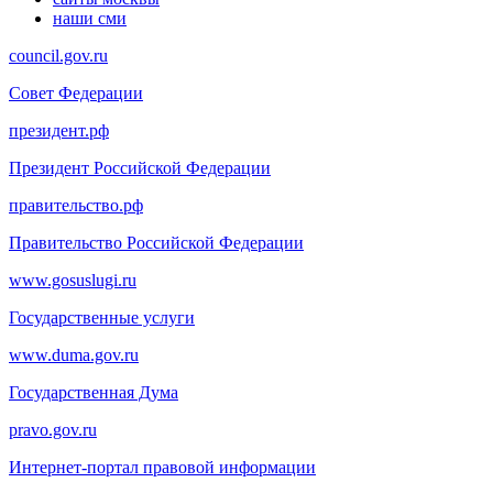
наши сми
council.gov.ru
Совет Федерации
президент.рф
Президент Российской Федерации
правительство.рф
Правительство Российской Федерации
www.gosuslugi.ru
Государственные услуги
www.duma.gov.ru
Государственная Дума
pravo.gov.ru
Интернет-портал правовой информации