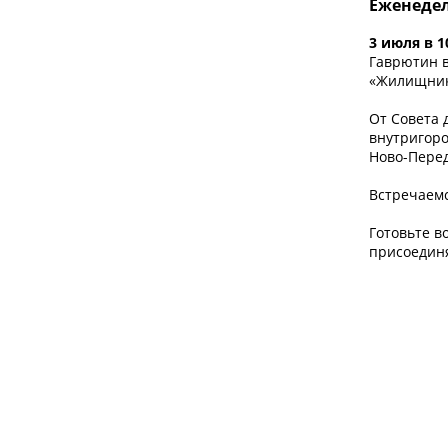
Еженеде
3 июля в 1
Гаврютин в
«Жилищник
От Совета 
внутригоро
Ново-Перед
Встречаемс
Готовьте в
присоединя