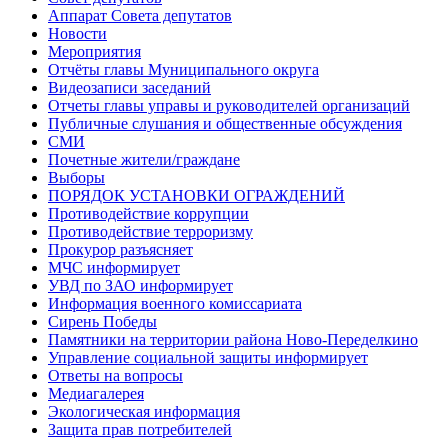
Аппарат Совета депутатов
Новости
Мероприятия
Отчёты главы Муниципального округа
Видеозаписи заседаний
Отчеты главы управы и руководителей организаций
Публичные слушания и общественные обсуждения
СМИ
Почетные жители/граждане
Выборы
ПОРЯДОК УСТАНОВКИ ОГРАЖДЕНИЙ
Противодействие коррупции
Противодействие терроризму
Прокурор разъясняет
МЧС информирует
УВД по ЗАО информирует
Информация военного комиссариата
Сирень Победы
Памятники на территории района Ново-Переделкино
Управление социальной защиты информирует
Ответы на вопросы
Медиагалерея
Экологическая информация
Защита прав потребителей