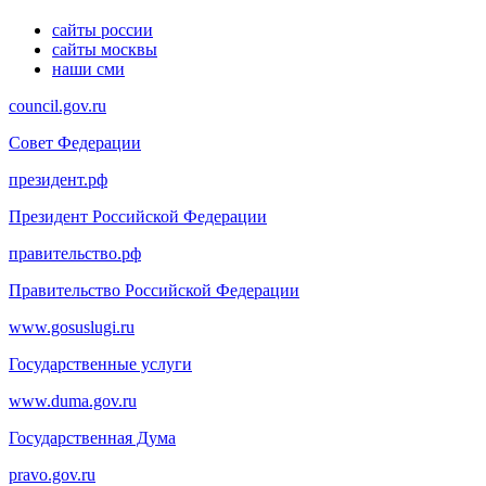
сайты россии
сайты москвы
наши сми
council.gov.ru
Совет Федерации
президент.рф
Президент Российской Федерации
правительство.рф
Правительство Российской Федерации
www.gosuslugi.ru
Государственные услуги
www.duma.gov.ru
Государственная Дума
pravo.gov.ru