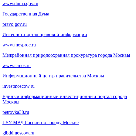
www.duma.gov.ru
Государственная Дума
pravo.gov.ru
Интернет-портал правовой информации
www.mosproc.ru
Межрайонная природоохранная прокуратура города Москвы
www.icmos.ru
Информационный центр правительства Москвы
investmoscow.ru
Единый информационный инвестиционный портал города
Москвы
petrovka38.ru
ГУУ МВД России по городу Москве
gibddmoscow.ru