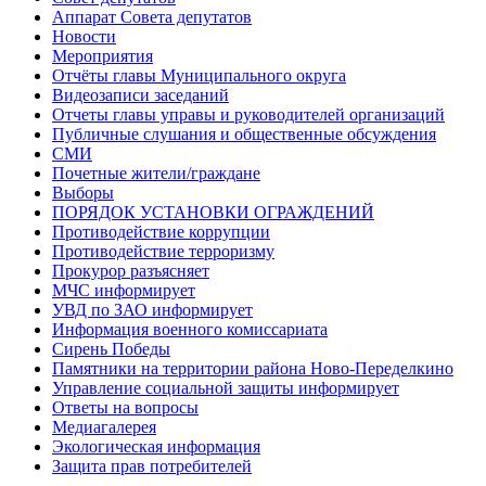
Аппарат Совета депутатов
Новости
Мероприятия
Отчёты главы Муниципального округа
Видеозаписи заседаний
Отчеты главы управы и руководителей организаций
Публичные слушания и общественные обсуждения
СМИ
Почетные жители/граждане
Выборы
ПОРЯДОК УСТАНОВКИ ОГРАЖДЕНИЙ
Противодействие коррупции
Противодействие терроризму
Прокурор разъясняет
МЧС информирует
УВД по ЗАО информирует
Информация военного комиссариата
Сирень Победы
Памятники на территории района Ново-Переделкино
Управление социальной защиты информирует
Ответы на вопросы
Медиагалерея
Экологическая информация
Защита прав потребителей