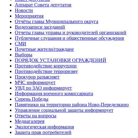
Аппарат Совета депутатов
Новости
Мероприятия
Отчёты главы Муниципального округа
Видеозаписи заседаний
Отчеты главы управы и руководителей организаций
Публичные слушания и общественные обсуждения
СМИ
Почетные жители/граждане
Выборы
ПОРЯДОК УСТАНОВКИ ОГРАЖДЕНИЙ
Противодействие коррупции
Противодействие терроризму
Прокурор разъясняет
МЧС информирует
УВД по ЗАО информирует
Информация военного комиссариата
Сирень Победы
Памятники на территории района Ново-Переделкино
Управление социальной защиты информирует
Ответы на вопросы
Медиагалерея
Экологическая информация
Защита прав потребителей