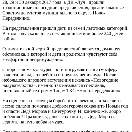
28, 29 и 30 декабря 2017 года в ДК «Луч» прошли
традиционные новогодние представления, организованные
Советом депутатов муниципального округа Ново-
Переделкино.
На представления пришли дети из семей льготных категорий.
В этом году сказочные спектакли посетили более 240 детей
района.
Отличительной чертой представлений является домашняя
обстановка, в которой и дети и родители чувствуют себя
комфортно и непринужденно.
С порога дома культуры гости погружаются в атмосферу
радости, игры, волшебства и предвкушения чуда. После
небольшого игрового вступления начались «Новогодние
надувательства», именно так назывался спектакль,
поставленный театром «Лица» ТКС «Ново-Переделкино».
На сцене шла настоящая борьба интеллектов, а в зале дети
всеми силами помогали добрым героям сохранить Новый год
и спасти Деда Мороза и Снегурочку. И, конечно же, добро
победило! Праздник удалось сохранить, а Деда Мороза
вернуть на путь добра и чудес.
Это представление стало замечательным финальным аккордом