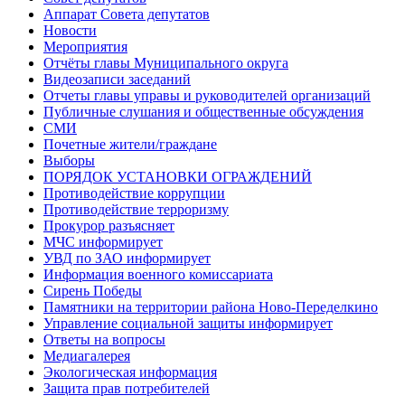
Аппарат Совета депутатов
Новости
Мероприятия
Отчёты главы Муниципального округа
Видеозаписи заседаний
Отчеты главы управы и руководителей организаций
Публичные слушания и общественные обсуждения
СМИ
Почетные жители/граждане
Выборы
ПОРЯДОК УСТАНОВКИ ОГРАЖДЕНИЙ
Противодействие коррупции
Противодействие терроризму
Прокурор разъясняет
МЧС информирует
УВД по ЗАО информирует
Информация военного комиссариата
Сирень Победы
Памятники на территории района Ново-Переделкино
Управление социальной защиты информирует
Ответы на вопросы
Медиагалерея
Экологическая информация
Защита прав потребителей