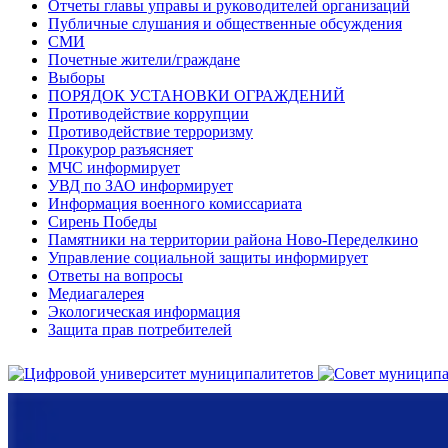
Отчеты главы управы и руководителей организаций
Публичные слушания и общественные обсуждения
СМИ
Почетные жители/граждане
Выборы
ПОРЯДОК УСТАНОВКИ ОГРАЖДЕНИЙ
Противодействие коррупции
Противодействие терроризму
Прокурор разъясняет
МЧС информирует
УВД по ЗАО информирует
Информация военного комиссариата
Сирень Победы
Памятники на территории района Ново-Переделкино
Управление социальной защиты информирует
Ответы на вопросы
Медиагалерея
Экологическая информация
Защита прав потребителей