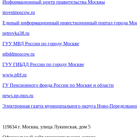
Информационный центр правительства Москвы
investmoscow.ru
Единый информационный инвестиционный портал города Мо
petrovka38.ru
ГУУ МВД России по городу Москве
gibddmoscow.ru
ГУУ ГИБДД России по городу Москве
www.pfrf.ru
ГУ Пенсионного фонда России по Москве и области
news.np-mos.ru
Электронная газета муниципального округа Ново-Переделкин
119634 г. Москва, улица Лукинская, дом 5