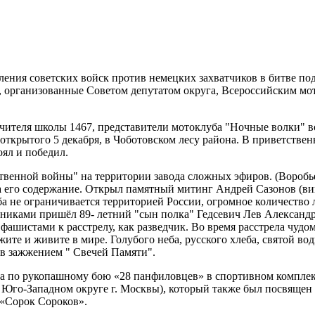
упления советских войск против немецких захватчиков в битве 
, организованные Советом депутатом округа, Всероссийским м
учителя школы 1467, представители мотоклуба "Ночные волки" 
крытого 5 декабря, в Чоботовском лесу района. В приветственн
оял и победил.
венной войны" на территории завода сложных эфиров. (Воробье
за его содержание. Открыл памятный митинг Андрей Сазонов (в
ба не ограничивается территорией России, огромное количество 
никами пришёл 89- летний "сын полка" Гедсевич Лев Александр
 фашистами к расстрелу, как разведчик. Во время расстрела чуд
жите и живите в мире. Голубого неба, русского хлеба, святой во
ев зажжением " Свечей Памяти".
ра по рукопашному бою «28 панфиловцев» в спортивном комплек
 Юго-Западном округе г. Москвы), который также был посвящен
 «Сорок Сороков».