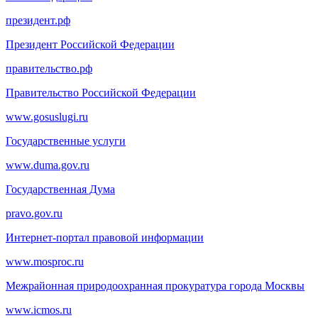
президент.рф
Президент Российской Федерации
правительство.рф
Правительство Российской Федерации
www.gosuslugi.ru
Государственные услуги
www.duma.gov.ru
Государственная Дума
pravo.gov.ru
Интернет-портал правовой информации
www.mosproc.ru
Межрайонная природоохранная прокуратура города Москвы
www.icmos.ru