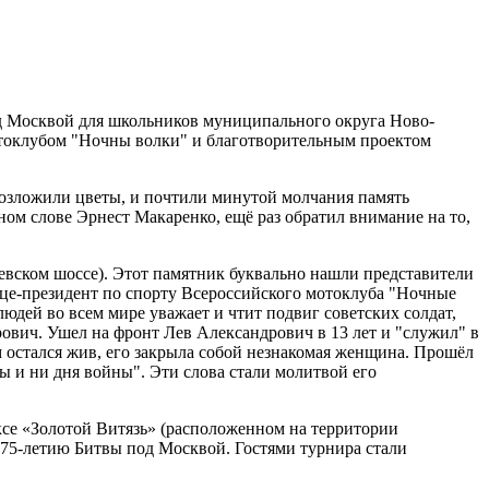
под Москвой для школьников муниципального округа Ново-
отоклубом "Ночны волки" и благотворительным проектом
возложили цветы, и почтили минутой молчания память
ом слове Эрнест Макаренко, ещё раз обратил внимание на то,
вском шоссе). Этот памятник буквально нашли представители
ице-президент по спорту Всероссийского мотоклуба "Ночные
людей во всем мире уважает и чтит подвиг советских солдат,
ович. Ушел на фронт Лев Александрович в 13 лет и "служил" в
ом остался жив, его закрыла собой незнакомая женщина. Прошёл
ды и ни дня войны". Эти слова стали молитвой его
се «Золотой Витязь» (расположенном на территории
 75-летию Битвы под Москвой. Гостями турнира стали