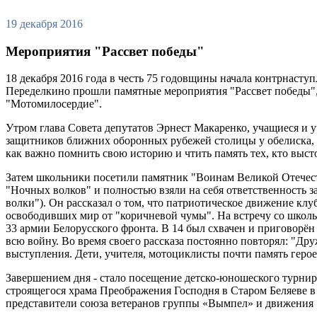
19 декабря 2016
Мероприятия "Рассвет победы"
18 декабря 2016 года в честь 75 годовщины начала контрнаст
Переделкино прошли памятные мероприятия "Рассвет победы"
"Мотомилосердие".
Утром глава Совета депутатов Эрнест Макаренко, учащиеся и 
защитников ближних оборонных рубежей столицы у обелиска, от
как важно помнить свою историю и чтить память тех, кто выст
Затем школьники посетили памятник "Воинам Великой Отечест
"Ночных волков" и полностью взяли на себя ответственность 
волки"). Он рассказал о том, что патриотическое движение клу
освободивших мир от "коричневой чумы". На встречу со школь
33 армии Белорусского фронта. В 14 был схвачен и приговорён
всю войну. Во время своего рассказа постоянно повторял: "Дру
выступления. Дети, учителя, мотоциклисты почти память геро
Завершением дня - стало посещение детско-юношеского турни
строящегося храма Преображения Господня в Старом Беляеве в
представители союза ветеранов группы «Вымпел» и движения