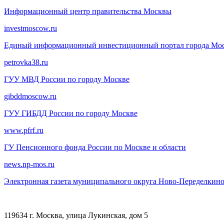
Информационный центр правительства Москвы
investmoscow.ru
Единый информационный инвестиционный портал города Мо
petrovka38.ru
ГУУ МВД России по городу Москве
gibddmoscow.ru
ГУУ ГИБДД России по городу Москве
www.pfrf.ru
ГУ Пенсионного фонда России по Москве и области
news.np-mos.ru
Электронная газета муниципального округа Ново-Переделкин
119634 г. Москва, улица Лукинская, дом 5