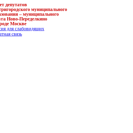
ет депутатов
тригородского муниципального
азования – муниципального
уга Ново-Переделкино
ороде Москве
сия для слабовидящих
тная связь